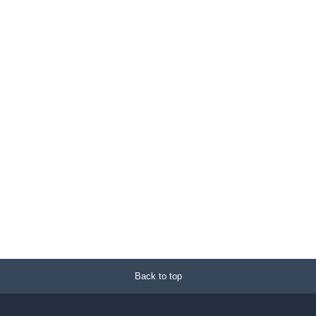
Back to top