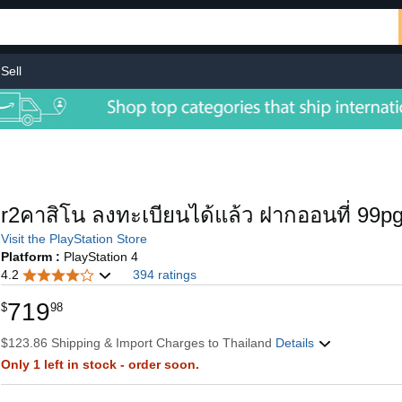
Sell
r2คาสิโน ลงทะเบียนได้แล้ว ฝากออนที่ 99pg
Visit the PlayStation Store
Platform :
PlayStation 4
4.2
394 ratings
719
$
98
$123.86 Shipping & Import Charges to Thailand
Details
Only 1 left in stock - order soon.