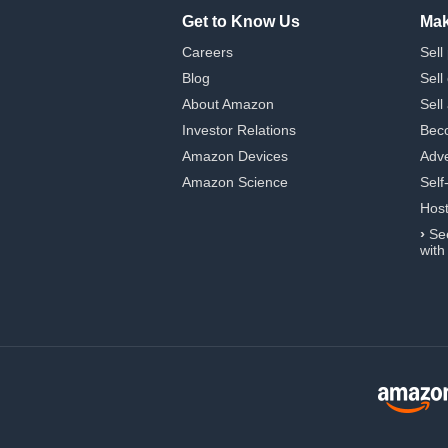
Get to Know Us
Mak
Careers
Sell
Blog
Sell
About Amazon
Sell
Investor Relations
Beco
Amazon Devices
Adve
Amazon Science
Self
Hos
›
Se
with