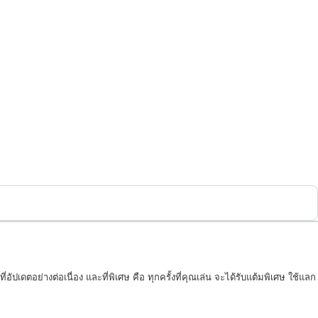
ปเดตอย่างต่อเนื่อง และที่พิเศษ คือ ทุกครั้งที่คุณเล่น จะได้รับแต้มพิเศษ ใช้แลก