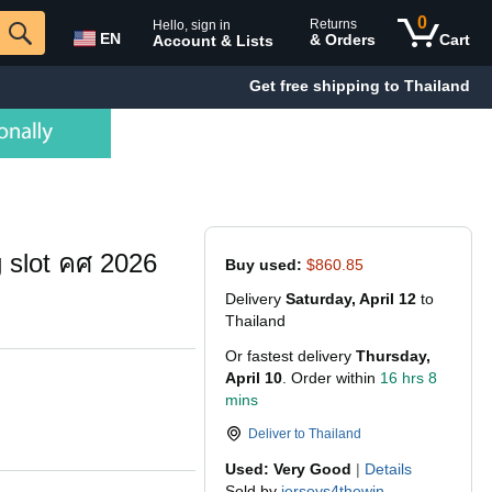
0
Returns
Hello, sign in
EN
& Orders
Cart
Account & Lists
Get free shipping to Thailand
 slot คศ 2026
Buy used:
$860.85
Delivery
Saturday, April 12
to
Thailand
Or fastest delivery
Thursday,
April 10
. Order within
16 hrs 8
mins
Deliver to
Thailand
Used: Very Good
|
Details
Sold by
jerseys4thewin