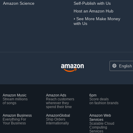
Amazon Science
Self-Publish with Us
Host an Amazon Hub
›
See More Make Money
with Us
English
Amazon Music
Amazon Ads
6pm
Stream millions
Reach customers
Score deals
of songs
wherever they
on fashion brands
spend their time
Amazon Business
AmazonGlobal
Amazon Web
Everything For
Ship Orders
Services
Your Business
Internationally
Scalable Cloud
Computing
Services