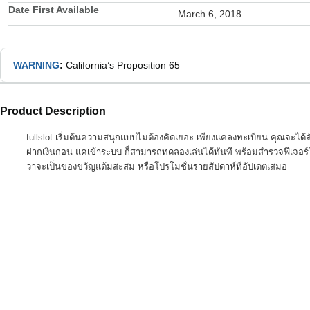
Date First Available
March 6, 2018
WARNING
:
California’s Proposition 65
Product Description
fullslot เริ่มต้นความสนุกแบบไม่ต้องคิดเยอะ เพียงแค่ลงทะเบียน คุณจะได้ส
ฝากเงินก่อน แค่เข้าระบบ ก็สามารถทดลองเล่นได้ทันที พร้อมสำรวจฟีเจอร์
ว่าจะเป็นของขวัญแต้มสะสม หรือโปรโมชั่นรายสัปดาห์ที่อัปเดตเสมอ