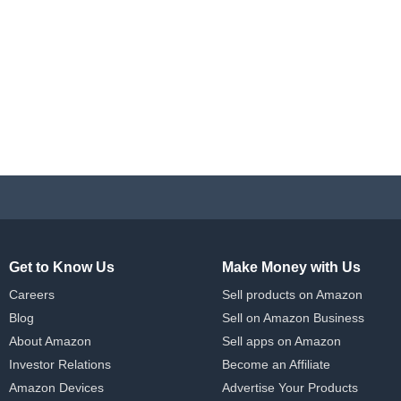
Get to Know Us
Make Money with Us
Careers
Sell products on Amazon
Blog
Sell on Amazon Business
About Amazon
Sell apps on Amazon
Investor Relations
Become an Affiliate
Amazon Devices
Advertise Your Products