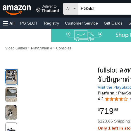
Deliver to
All
Thailand
PG SLOT
Registry
Customer Service
Gift Cards
S
All
›
›
Video Games
PlayStation 4
Consoles
fullslot ล
รับปัญหาต่
Visit the PlayStat
Platform :
PlaySt
4.2
719
$
98
$123.86 Shipping
Only 1 left in st