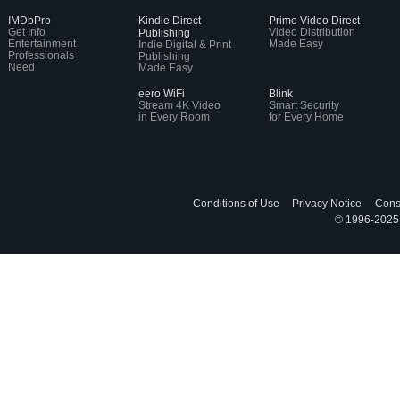
IMDbPro
Kindle Direct
Prime Video Direct
Get Info
Video Distribution
Publishing
Entertainment
Made Easy
Indie Digital & Print
Professionals
Publishing
Need
Made Easy
eero WiFi
Blink
Stream 4K Video
Smart Security
in Every Room
for Every Home
Conditions of Use
Privacy Notice
Cons
© 1996-2025, 