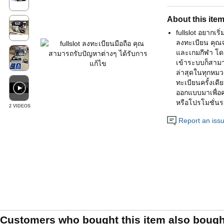
About this ite
fullslot อยากเร
ลงทะเบียน คุณจะ
และเกมกีฬา โดยไ
เข้าระบบก็สามา
ล่าสุดในทุกหมว
ทะเบียนครั้งเดี
ออกแบบมาเพื่อ
หรือโปรโมชั่นร
2 VIDEOS
Report an issue
Customers who bought this item also bough