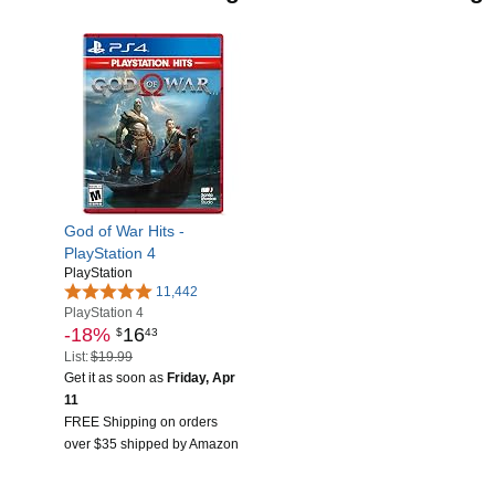
God of War Hits -
PlayStation 4
PlayStation
11,442
PlayStation 4
-18%
16
$
43
List:
$19.99
Get it as soon as
Friday, Apr
11
FREE Shipping on orders
over $35 shipped by Amazon