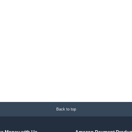
Back to top