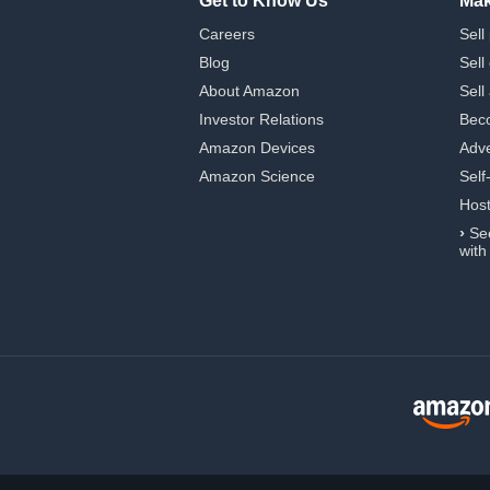
Get to Know Us
Mak
Careers
Sell
Blog
Sell
About Amazon
Sell
Investor Relations
Beco
Amazon Devices
Adve
Amazon Science
Self
Hos
›
Se
with