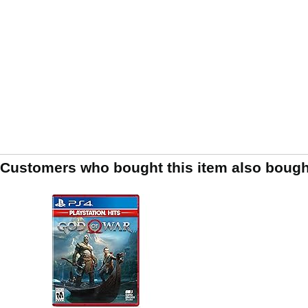
Customers who bought this item also bough