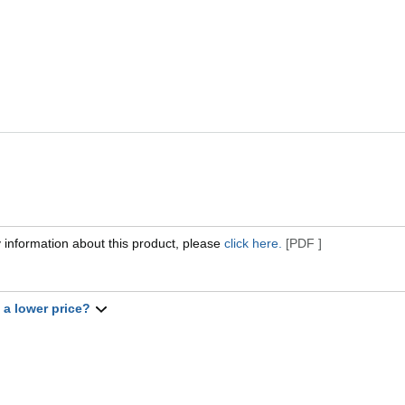
 information about this product, please
click here.
[PDF ]
t a lower price?