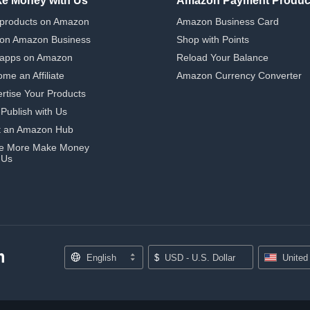
e Money with Us
Amazon Payment Produc
 products on Amazon
Amazon Business Card
 on Amazon Business
Shop with Points
 apps on Amazon
Reload Your Balance
me an Affiliate
Amazon Currency Converter
rtise Your Products
-Publish with Us
t an Amazon Hub
e More Make Money
 Us
English
$
USD - U.S. Dollar
United