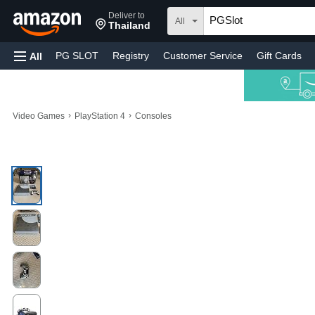
Deliver to
All
Thailand
PG SLOT
Registry
Customer Service
Gift Cards
All
›
›
Video Games
PlayStation 4
Consoles