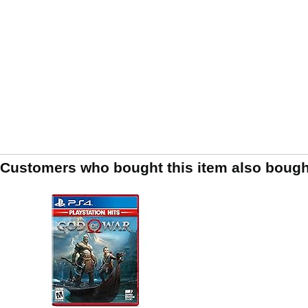
Customers who bought this item also bough