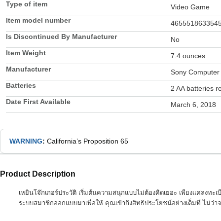
Type of item
Video Game
Item model number
465551863354
Is Discontinued By Manufacturer
No
Item Weight
7.4 ounces
Manufacturer
Sony Computer 
Batteries
2 AA batteries r
Date First Available
March 6, 2018
WARNING
:
California’s Proposition 65
Product Description
เหยินโจ๊กเกอร์ประวัติ เริ่มต้นความสนุกแบบไม่ต้องคิดเยอะ เพียงแค่ลงทะเ
ระบบสมาชิกออกแบบมาเพื่อให้ คุณเข้าถึงสิทธิประโยชน์อย่างเต็มที่ ไม่ว่