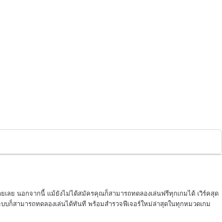
ายเลย นอกจากนี้ แม้ยังไม่ได้สมัครคุณก็สามารถทดลองเล่นฟรีทุกเกมได้ เวิร์คสุด
ู่ระบบก็สามารถทดลองเล่นได้ทันที พร้อมสำรวจฟีเจอร์ใหม่ล่าสุดในทุกหมวดเกม