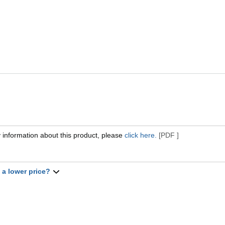
 information about this product, please
click here.
[PDF ]
t a lower price?