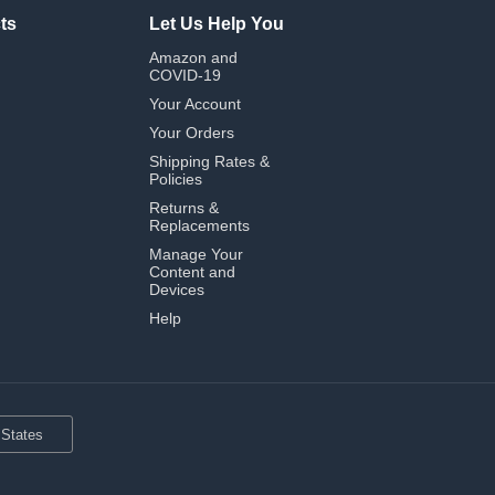
ts
Let Us Help You
Amazon and
COVID-19
Your Account
Your Orders
Shipping Rates &
Policies
Returns &
Replacements
Manage Your
Content and
Devices
Help
 States