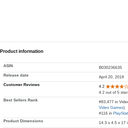
Product information
ASIN
B030236635
Release date
April 20, 2018
Customer Reviews
4.2
4.2 out of 5 star
Best Sellers Rank
#83,477 in Vid
Video Games
)
#116 in
PlaySta
Product Dimensions
14.3 x 4.5 x 17