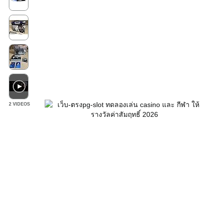
2 VIDEOS