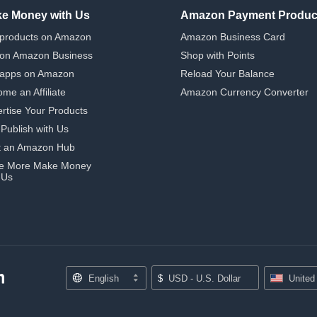
e Money with Us
Amazon Payment Produc
 products on Amazon
Amazon Business Card
 on Amazon Business
Shop with Points
 apps on Amazon
Reload Your Balance
me an Affiliate
Amazon Currency Converter
rtise Your Products
-Publish with Us
t an Amazon Hub
e More Make Money
 Us
English
$
USD - U.S. Dollar
United