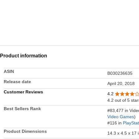
Product information
ASIN
B030236635
Release date
April 20, 2018
Customer Reviews
4.2
4.2 out of 5 star
Best Sellers Rank
#83,477 in Vid
Video Games
)
#116 in
PlaySta
Product Dimensions
14.3 x 4.5 x 17