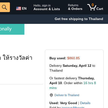
0
Returns
Hello, sign in
EN
& Orders
Cart
Account & Lists
Get free shipping to Thailand
 ให้รางวัลค่า
Buy used:
$860.85
Delivery
Saturday, April 12
to
Thailand
Or fastest delivery
Thursday,
April 10
. Order within
16 hrs 8
mins
Deliver to
Thailand
Used: Very Good
|
Details
Sold by
jerseys4thewin