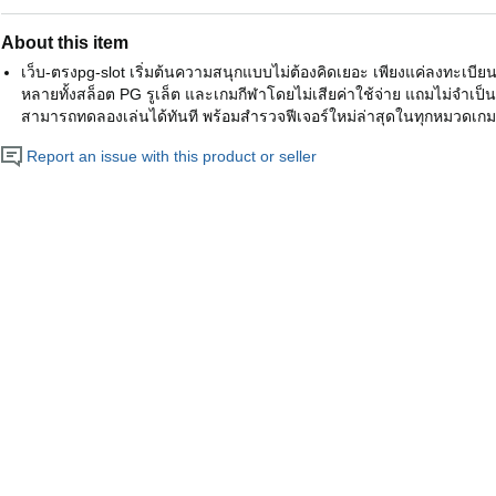
About this item
เว็บ-ตรงpg-slot เริ่มต้นความสนุกแบบไม่ต้องคิดเยอะ เพียงแค่ลงทะเบี
หลายทั้งสล็อต PG รูเล็ต และเกมกีฬาโดยไม่เสียค่าใช้จ่าย แถมไม่จำเป็น
สามารถทดลองเล่นได้ทันที พร้อมสำรวจฟีเจอร์ใหม่ล่าสุดในทุกหมวดเกม
Report an issue with this product or seller