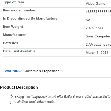
Type of item
Video Game
Item model number
465551863354
Is Discontinued By Manufacturer
No
Item Weight
7.4 ounces
Manufacturer
Sony Computer 
Batteries
2 AA batteries r
Date First Available
March 6, 2018
WARNING
:
California’s Proposition 65
Product Description
เว็บ-ตรงpg-slot ในทุกคอมพิวเตอร์ หรือ มือถือ ด้วยความลื่นไหลและมั่นใจระ
สู่เกมพรีเมียม แบบไม่ต้องจ่ายเพิ่ม