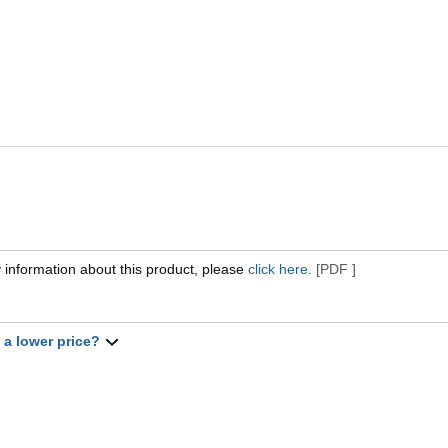
 information about this product, please
click here.
[PDF ]
t a lower price?