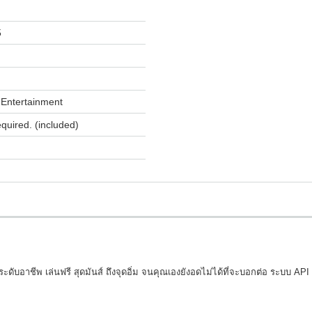
5
Entertainment
equired. (included)
ดับอาชีพ เล่นฟรี สุดมันส์ ถึงจุดอิ่ม จนคุณเองยังอดไม่ได้ที่จะบอกต่อ ระบบ API ล