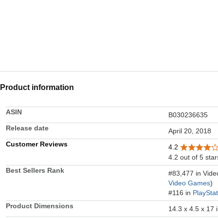
Product information
ASIN
B030236635
Release date
April 20, 2018
Customer Reviews
4.2
4.2 out of 5 star
Best Sellers Rank
#83,477 in Vid
Video Games
)
#116 in
PlaySta
Product Dimensions
14.3 x 4.5 x 17