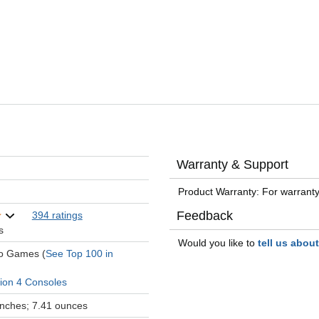
Warranty & Support
Product Warranty: For warranty
Feedback
394 ratings
s
Would you like to
tell us abou
eo Games (
See Top 100 in
tion 4 Consoles
 inches; 7.41 ounces