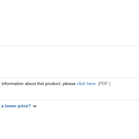
 information about this product, please
click here.
[PDF ]
t a lower price?