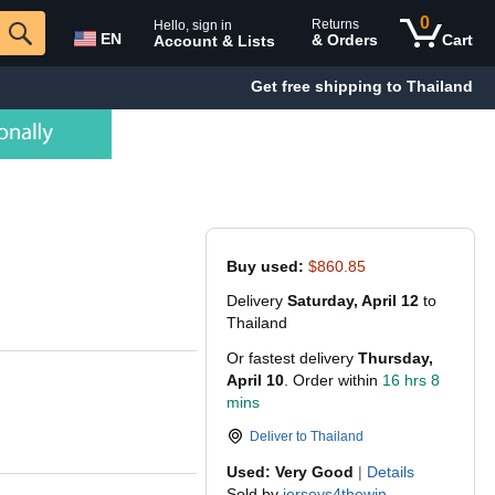
0
Returns
Hello, sign in
EN
& Orders
Cart
Account & Lists
Get free shipping to Thailand
Buy used:
$860.85
Delivery
Saturday, April 12
to
Thailand
Or fastest delivery
Thursday,
April 10
. Order within
16 hrs 8
mins
Deliver to
Thailand
Used: Very Good
|
Details
Sold by
jerseys4thewin