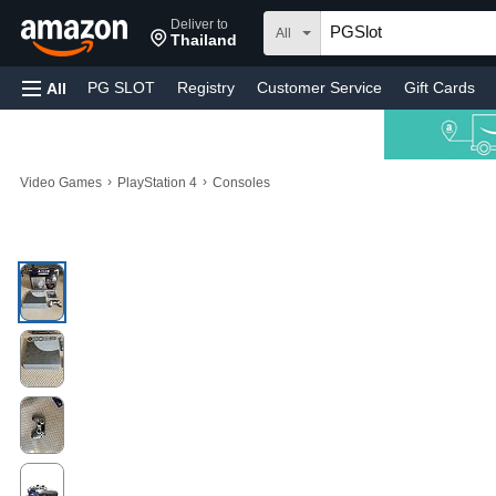
Deliver to
All
Thailand
PG SLOT
Registry
Customer Service
Gift Cards
All
›
›
Video Games
PlayStation 4
Consoles