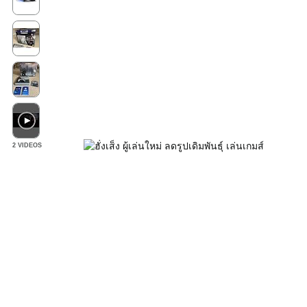
2 VIDEOS