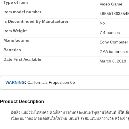
Type of item
Video Game
Item model number
465551863354
Is Discontinued By Manufacturer
No
Item Weight
7.4 ounces
Manufacturer
Sony Computer 
Batteries
2 AA batteries r
Date First Available
March 6, 2018
WARNING
:
California’s Proposition 65
Product Description
ฮั่งเส็ง แม้ยังไม่ได้สมัคร คุณก็สามารถทดลองเล่นฟรีทุกเกมได้ทันที มีให้
เนื่อง อยากลองก่อนตัดสินใจใช่ไหม เล่นฟรี สะสมแต้มแลกรางวัล หรือเข้าสู