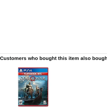
Customers who bought this item also bough