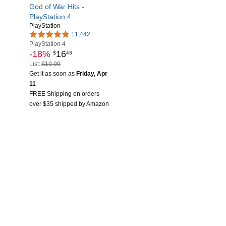
God of War Hits -
PlayStation 4
PlayStation
11,442
PlayStation 4
-18%
16
$
43
List:
$19.99
Get it as soon as
Friday, Apr
11
FREE Shipping on orders
over $35 shipped by Amazon