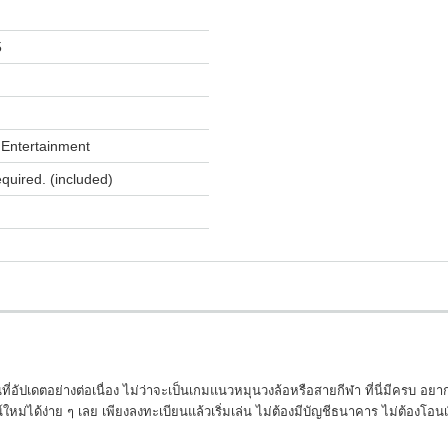
5
Entertainment
equired. (included)
นที่อัปเดตอย่างต่อเนื่อง ไม่ว่าจะเป็นเกมแนวหมุนวงล้อหรือสายกีฬา ที่นี่มีครบ อย
ได้ง่าย ๆ เลย เพียงลงทะเบียนแล้วเริ่มเล่น ไม่ต้องมีบัญชีธนาคาร ไม่ต้องโอนเ