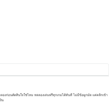
ากลองก่อนตัดสินใจใช่ไหม ทดลองเล่นฟรีทุกเกมได้ทันที ไม่มีข้อผูกมัด แค่คลิกเข้า
งิน