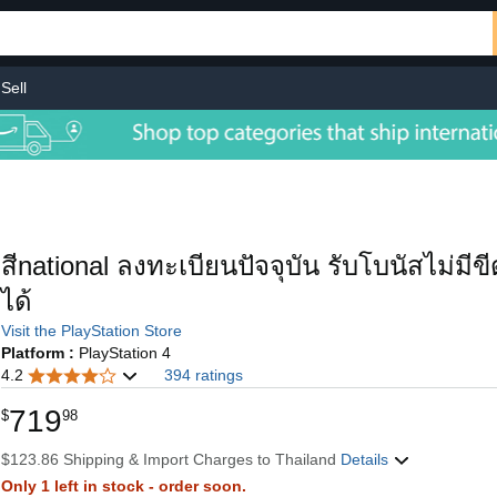
Sell
สีnational ลงทะเบียนปัจจุบัน รับโบนัสไม่มีขี
ได้
Visit the PlayStation Store
Platform :
PlayStation 4
4.2
394 ratings
719
$
98
$123.86 Shipping & Import Charges to Thailand
Details
Only 1 left in stock - order soon.