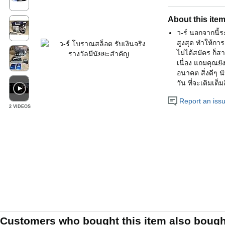
About this ite
ว-ร์ นอกจากนี
สูงสุด ทำให้การ
ไม่ได้สมัคร ก็ส
เนื่อง แถมคุณย
อนาคต สิ่งดีๆ นั
วัน ที่จะเติมเต
Report an issue
2 VIDEOS
Customers who bought this item also bough