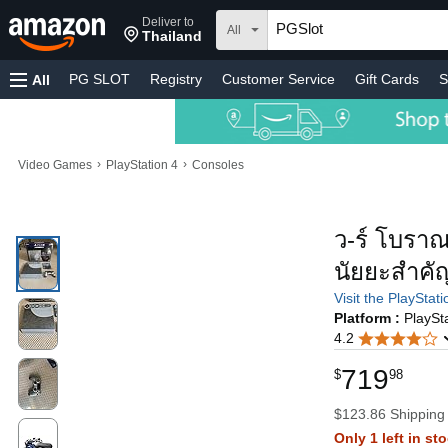
Deliver to
All
Thailand
PG SLOT
Registry
Customer Service
Gift Cards
S
All
›
›
Video Games
PlayStation 4
Consoles
ว-ร์ โบราณ
นัยยะสำคั
Visit the PlayStat
Platform :
PlaySt
4.2
719
$
98
$123.86 Shipping
Only 1 left in st