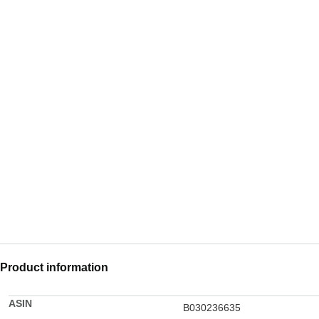
Product information
ASIN
B030236635