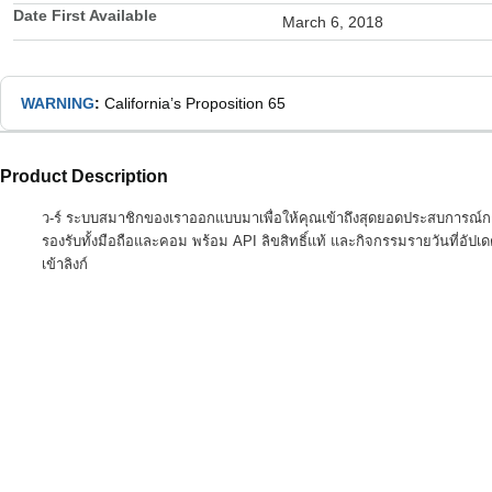
Date First Available
March 6, 2018
WARNING
:
California’s Proposition 65
Product Description
ว-ร์ ระบบสมาชิกของเราออกแบบมาเพื่อให้คุณเข้าถึงสุดยอดประสบการณ์การเ
รองรับทั้งมือถือและคอม พร้อม API ลิขสิทธิ์แท้ และกิจกรรมรายวันที่อัปเด
เข้าลิงก์