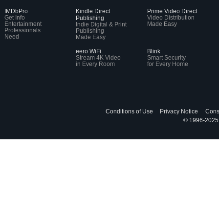
IMDbPro
Kindle Direct
Prime Video Direct
Get Info
Video Distribution
Publishing
Entertainment
Made Easy
Indie Digital & Print
Professionals
Publishing
Need
Made Easy
eero WiFi
Blink
Stream 4K Video
Smart Security
in Every Room
for Every Home
Conditions of Use
Privacy Notice
Cons
© 1996-2025, 