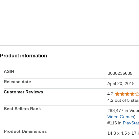
Product information
ASIN
B030236635
Release date
April 20, 2018
Customer Reviews
4.2
4.2 out of 5 star
Best Sellers Rank
#83,477 in Vid
Video Games
)
#116 in
PlaySta
Product Dimensions
14.3 x 4.5 x 17