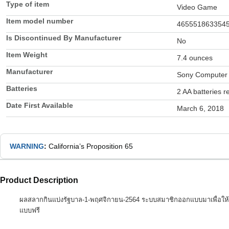
Type of item
Video Game
Item model number
465551863354
Is Discontinued By Manufacturer
No
Item Weight
7.4 ounces
Manufacturer
Sony Computer 
Batteries
2 AA batteries r
Date First Available
March 6, 2018
WARNING
:
California’s Proposition 65
Product Description
ผลสลากกินแบ่งรัฐบาล-1-พฤศจิกายน-2564 ระบบสมาชิกออกแบบมาเพื่อให้คุณเ
แบบฟรี