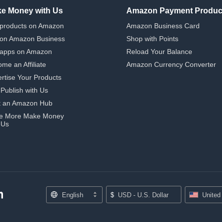
e Money with Us
Amazon Payment Produc
 products on Amazon
Amazon Business Card
 on Amazon Business
Shop with Points
 apps on Amazon
Reload Your Balance
me an Affiliate
Amazon Currency Converter
rtise Your Products
-Publish with Us
t an Amazon Hub
e More Make Money
 Us
English
$
USD - U.S. Dollar
United