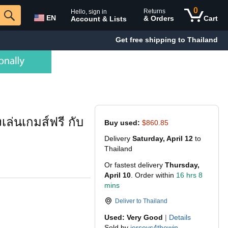
0
Returns
Hello, sign in
EN
& Orders
Cart
Account & Lists
Get free shipping to Thailand
่นเกมส์ฟรี กับ
Buy used:
$860.85
Delivery
Saturday, April 12
to
Thailand
Or fastest delivery
Thursday,
April 10
. Order within
16 hrs 8
mins
Deliver to
Thailand
Used: Very Good
|
Details
Sold by
jerseys4thewin