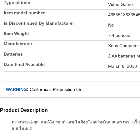
Type of item
Video Game
Item model number
465551863354
Is Discontinued By Manufacturer
No
Item Weight
7.4 ounces
Manufacturer
Sony Computer 
Batteries
2 AA batteries r
Date First Available
March 6, 2018
WARNING
:
California’s Proposition 65
Product Description
ตรวจหวย-1-ตุลาคม-66-กรอกตัวเลข ไม่ต้องกังวลเรื่องโหลดแอพ เพราะเว็บไ
แบบไม่หยุด