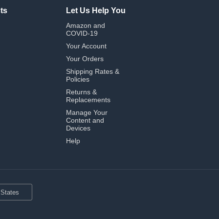
ts
Let Us Help You
Amazon and
COVID-19
Your Account
Your Orders
Shipping Rates &
Policies
Returns &
Replacements
Manage Your
Content and
Devices
Help
 States