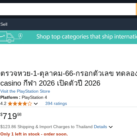
Sell
ตรวจหวย-1-ตุลาคม-66-กรอกตัวเลข ทดลองเล
casino กีฬา 2026 เปิดตัวปี 2026
Visit the PlayStation Store
Platform :
PlayStation 4
4.2
394 ratings
719
$
98
$123.86 Shipping & Import Charges to Thailand
Details
Only 1 left in stock - order soon.