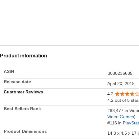
Product information
ASIN
B030236635
Release date
April 20, 2018
Customer Reviews
4.2
4.2 out of 5 star
Best Sellers Rank
#83,477 in Vid
Video Games
)
#116 in
PlaySta
Product Dimensions
14.3 x 4.5 x 17