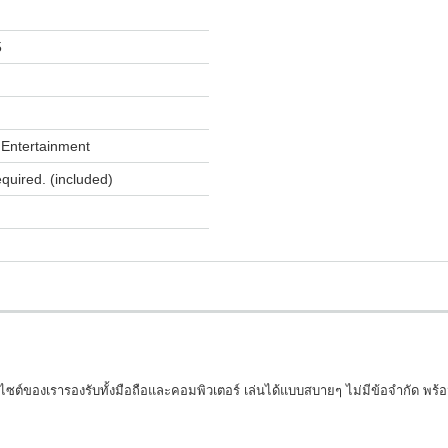
5
Entertainment
equired. (included)
ซต์ของเรารองรับทั้งมือถือและคอมพิวเตอร์ เล่นได้แบบสบายๆ ไม่มีข้อจำกัด พร้