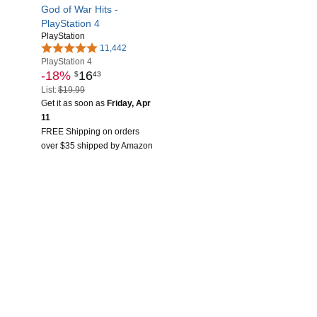
God of War Hits -
PlayStation 4
PlayStation
11,442
PlayStation 4
-18%
16
$
43
List:
$19.99
Get it as soon as
Friday, Apr
11
FREE Shipping on orders
over $35 shipped by Amazon