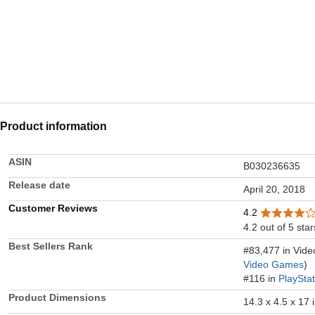
Product information
ASIN
B030236635
Release date
April 20, 2018
Customer Reviews
4.2
4.2 out of 5 star
Best Sellers Rank
#83,477 in Vid
Video Games
)
#116 in
PlaySta
Product Dimensions
14.3 x 4.5 x 17