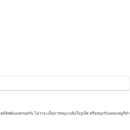
ลย์ลิสต์แบบครบครัน ไม่ว่าจะเป็นการหมุนวงล้อในรูเล็ต หรือสนุกกับแคมเปญกีฬา