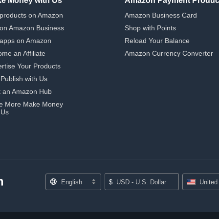
e Money with Us
Amazon Payment Produc
 products on Amazon
Amazon Business Card
 on Amazon Business
Shop with Points
 apps on Amazon
Reload Your Balance
me an Affiliate
Amazon Currency Converter
rtise Your Products
-Publish with Us
t an Amazon Hub
e More Make Money
 Us
English
$
USD - U.S. Dollar
United