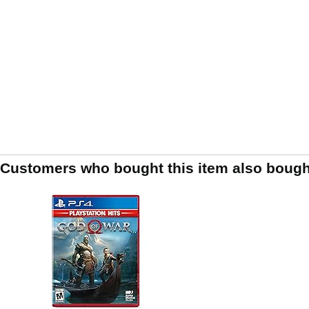
Customers who bought this item also bough