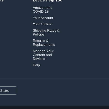
ts
Let Us Help You
Amazon and
COVID-19
Your Account
Your Orders
Shipping Rates &
Policies
Returns &
Replacements
Manage Your
Content and
Devices
Help
 States