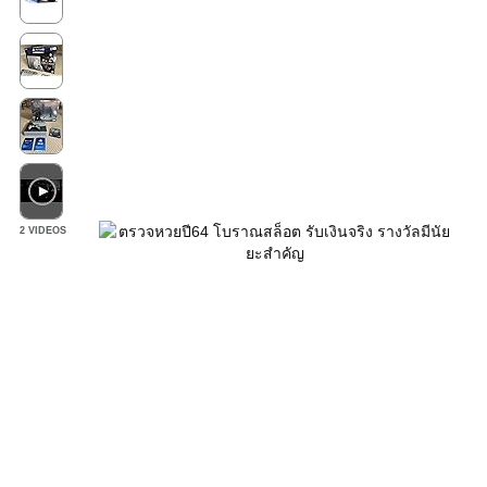
2 VIDEOS