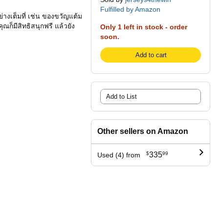
Fulfilled by Amazon
างเต็มที่ เช่น ของขวัญแต้ม
ณก็มีสิทธิสนุกฟรี แล้วยัง
Only 1 left in stock - order
soon.
Add to cart
Add to List
Other sellers on Amazon
$
335
99
Used (4) from