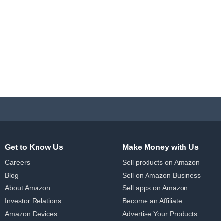
Get to Know Us
Make Money with Us
Careers
Sell products on Amazon
Blog
Sell on Amazon Business
About Amazon
Sell apps on Amazon
Investor Relations
Become an Affiliate
Amazon Devices
Advertise Your Products