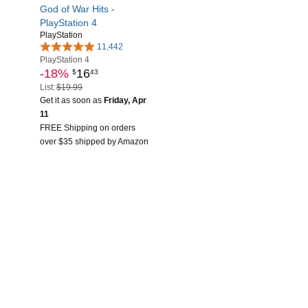
God of War Hits -
PlayStation 4
PlayStation
11,442
PlayStation 4
-18%
16
$
43
List:
$19.99
Get it as soon as
Friday, Apr
11
FREE Shipping on orders
over $35 shipped by Amazon