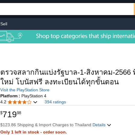
Sell
ตรวจสลากกินแบ่งรัฐบาล-1-สิงหาคม-2566 พิ
ใหม่ โบนัสฟรี ลงทะเบียนได้ทุกขั้นตอน
Visit the PlayStation Store
Platform :
PlayStation 4
4.2
394 ratings
719
$
98
$123.86 Shipping & Import Charges to Thailand
Details
Only 1 left in stock - order soon.