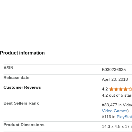
Product information
ASIN
B030236635
Release date
April 20, 2018
Customer Reviews
4.2
4.2 out of 5 star
Best Sellers Rank
#83,477 in Vid
Video Games
)
#116 in
PlaySta
Product Dimensions
14.3 x 4.5 x 17