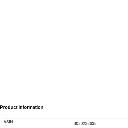
Product information
ASIN
B030236635