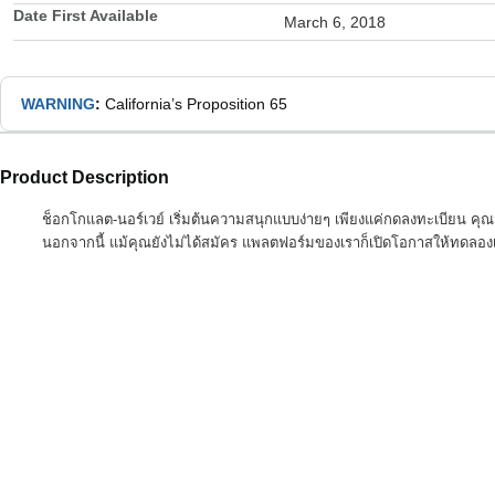
Date First Available
March 6, 2018
WARNING
:
California’s Proposition 65
Product Description
ช็อกโกแลต-นอร์เวย์ เริ่มต้นความสนุกแบบง่ายๆ เพียงแค่กดลงทะเบียน คุณจะเข
นอกจากนี้ แม้คุณยังไม่ได้สมัคร แพลตฟอร์มของเราก็เปิดโอกาสให้ทดลองเล่