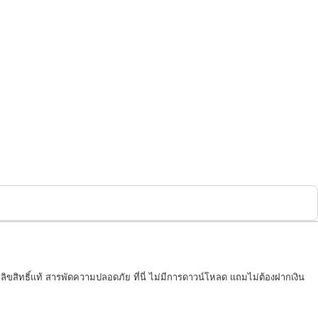
 ลิขสิทธิ์แท้ สารพัดความปลอดภัย ที่นี่ ไม่มีการดาวน์โหลด แถมไม่ต้องฝากเงิน