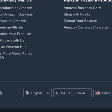
e Money with Us
Amazon Payment Produc
 products on Amazon
Amazon Business Card
 on Amazon Business
Shop with Points
 apps on Amazon
Reload Your Balance
me an Affiliate
Amazon Currency Converter
rtise Your Products
-Publish with Us
t an Amazon Hub
e More Make Money
 Us
English
$
USD - U.S. Dollar
United