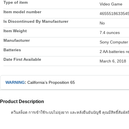
Type of item
Video Game
Item model number
465551863354
Is Discontinued By Manufacturer
No
Item Weight
7.4 ounces
Manufacturer
Sony Computer 
Batteries
2 AA batteries r
Date First Available
March 6, 2018
WARNING
:
California’s Proposition 65
Product Description
ควีนสล็อต การเข้าใช้ระบบไม่ยุ่งยาก และหลังยืนยันบัญชี คุณมีสิทธิ์สัมผั