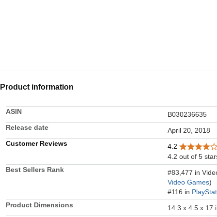
Product information
ASIN
B030236635
Release date
April 20, 2018
Customer Reviews
4.2
4.2 out of 5 star
Best Sellers Rank
#83,477 in Vid
Video Games
)
#116 in
PlaySta
Product Dimensions
14.3 x 4.5 x 17