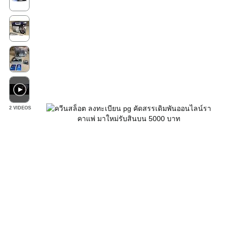
2 VIDEOS