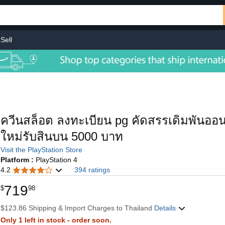
Sell
ควีนสล็อต ลงทะเบียน pg คัดสรรเดิมพันออ
ใหม่รับสินบน 5000 บาท
Visit the PlayStation Store
Platform :
PlayStation 4
4.2
394 ratings
719
$
98
$123.86 Shipping & Import Charges to Thailand
Details
Only 1 left in stock - order soon.