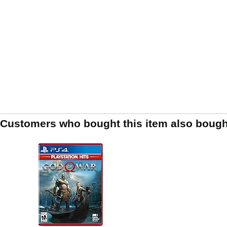
Customers who bought this item also bough