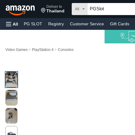
Deliver to
All
Thailand
PG SLOT
Registry
Customer Service
Gift Cards
All
›
›
Video Games
PlayStation 4
Consoles