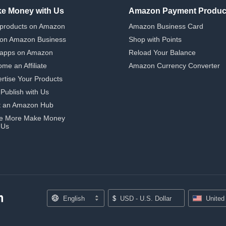
e Money with Us
Amazon Payment Produc
 products on Amazon
Amazon Business Card
 on Amazon Business
Shop with Points
 apps on Amazon
Reload Your Balance
me an Affiliate
Amazon Currency Converter
rtise Your Products
-Publish with Us
t an Amazon Hub
e More Make Money
 Us
English
$
USD - U.S. Dollar
United