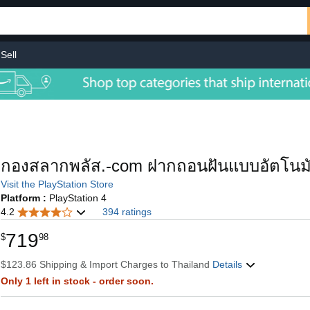
Sell
กองสลากพลัส.-com ฝากถอนฝันแบบอัตโนมั
Visit the PlayStation Store
Platform :
PlayStation 4
4.2
394 ratings
719
$
98
$123.86 Shipping & Import Charges to Thailand
Details
Only 1 left in stock - order soon.