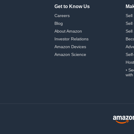
Get to Know Us
Mak
Careers
Sell
Blog
Sell
About Amazon
Sell
Investor Relations
Beco
Amazon Devices
Adve
Amazon Science
Self
Hos
›
Se
with